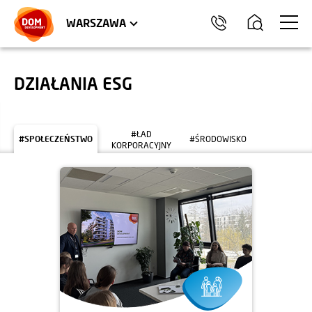
LOKALE USŁUGOWE
HEL
WARSZAWA
DZIAŁANIA ESG
#ŁAD
#SPOŁECZEŃSTWO
#ŚRODOWISKO
KORPORACYJNY