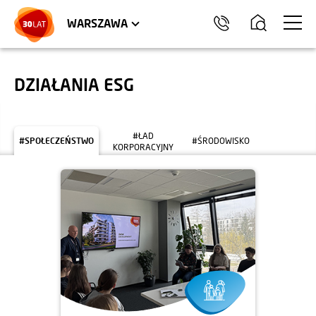
LOKALE USŁUGOWE
HEL
WARSZAWA
DZIAŁANIA ESG
#ŁAD
#SPOŁECZEŃSTWO
#ŚRODOWISKO
KORPORACYJNY