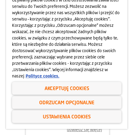
Z DOMÓW DZIECKA
serwisu do Twoich preferencji. Możesz zezwolić na
wykorzystywanie przez nas wszystkich plików i przejść do
dowiedz się więcej
serwisu – korzystając z przycisku „Akceptuję cookies”.
Korzystając z przycisku „Odrzucam opcjonalne” możesz
wskazać, że nie chcesz akceptować żadnych plików
cookies, w związku z czym przechowywane będą tylko te,
które są niezbędne do działania serwisu. Możesz
dostosować wykorzystywanie plików cookies do swoich
preferencji, zaznaczając wybrane przez siebie cele
przetwarzania plików cookies - korzystając z przycisku
„Ustawienia cookies”. Więcej informacji znajdziesz w
naszej
Polityce cookies.
AKCEPTUJĘ COOKIES
15.07.2024
ODRZUCAM OPCJONALNE
FIRMOWY SPŁYW KAJAKOWY ZE
USTAWIENIA COOKIES
SPRZĄTANIEM RZEKI
dowiedz się więcej