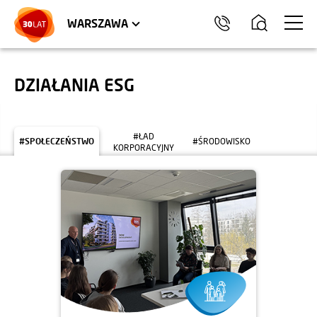
LOKALE USŁUGOWE
HEL
WARSZAWA
DZIAŁANIA ESG
#ŁAD
#SPOŁECZEŃSTWO
#ŚRODOWISKO
KORPORACYJNY