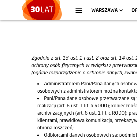
WROCŁAW
MIESZKANIA
KRA
AP
WARSZAWA
O
Zgodnie z art. 13 ust. 1 i ust. 2 oraz art. 14 u
ochrony osób fizycznych w związku z przetwar
(ogólne rozporządzenie o ochronie danych, zwane
Administratorem Pani/Pana danych osobow
osobowych z administratorem można kontakto
Pani/Pana dane osobowe przetwarzane są w
realizacji (art. 6 ust. 1 lit. b RODO); konie
archiwizacyjnych (art. 6 ust. 1 lit. c RODO); p
klientami, prawidłowa komunikacja, przekazy
obrona roszczeń;
Odbiorcami danych osobowych są: podmiot ś