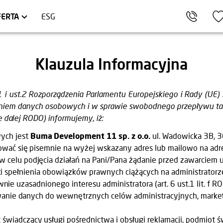
KÓW
ARTAMENTY INWESTYCYJNE
TRÓJMIASTO
HEL
LOKALE USŁUGOWE
FERTA
ESG
Klauzula Informacyjna
st. 1 i ust.2 Rozporządzenia Parlamentu Europejskiego i Rady (
zaniem danych osobowych i w sprawie swobodnego przepływu ta
 dalej RODO) informujemy, iż:
ych jest
Buma Development 11 sp. z o.o.
ul. Wadowicka 3B, 
wać się pisemnie na wyżej wskazany adres lub mailowo na adr
 celu podjęcia działań na Pani/Pana żądanie przed zawarciem 
czności spełnienia obowiązków prawnych ciążących na administra
rawnie uzasadnionego interesu administratora (art. 6 ust.1 lit. f
wanie danych do wewnętrznych celów administracyjnych, marke
wiadczący usługi pośrednictwa i obsługi reklamacji, podmiot św