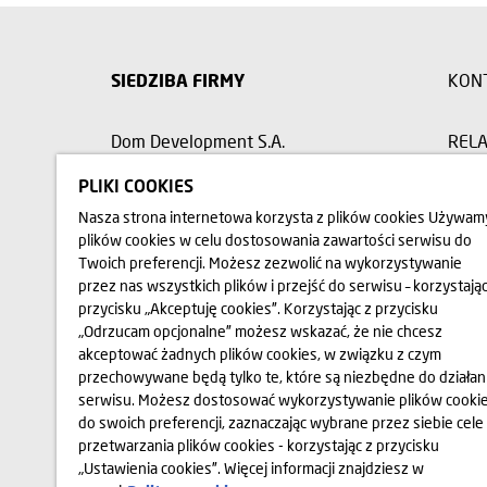
SIEDZIBA FIRMY
KON
Dom Development S.A.
RELA
00-078 Warszawa, Pl. Piłsudskiego 3,
PLIKI COOKIES
budynek Metropolitan, wejście nr 3
BIU
Nasza strona internetowa korzysta z plików cookies Używam
plików cookies w celu dostosowania zawartości serwisu do
22 351 66 33
OPIN
Twoich preferencji. Możesz zezwolić na wykorzystywanie
przez nas wszystkich plików i przejść do serwisu – korzystając
przycisku „Akceptuję cookies”. Korzystając z przycisku
„Odrzucam opcjonalne” możesz wskazać, że nie chcesz
akceptować żadnych plików cookies, w związku z czym
Przedstawione na stronie internetowej www.domd.pl wizualizacj
Wygląd budynku oraz zagospodarowanie terenu mogą nieznacznie u
przechowywane będą tylko te, które są niezbędne do działan
cechy świadczenia oraz funkcjonalność budynku. Wszelkie prawa 
serwisu. Możesz dostosować wykorzystywanie plików cooki
rozpowszechniania wszelkich danych i materiałów dostępnych na 
do swoich preferencji, zaznaczając wybrane przez siebie cele
przepisom ustawy z dnia 4 lutego 1994 r. o Prawie autorskim i p
przetwarzania plików cookies - korzystając z przycisku
Wykorzystywanie danych lub materiałów z niniejszej strony w 
Development S.A. W przypadku zapotrzebowania na w/w materiał
„Ustawienia cookies”. Więcej informacji znajdziesz w