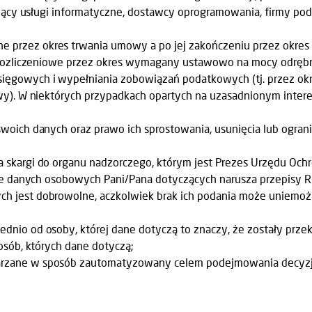
zący usługi informatyczne, dostawcy oprogramowania, firmy podw
przez okres trwania umowy a po jej zakończeniu przez okres p
 rozliczeniowe przez okres wymagany ustawowo na mocy odręb
gowych i wypełniania zobowiązań podatkowych (tj. przez okre
y). W niektórych przypadkach opartych na uzasadnionym intere
swoich danych oraz prawo ich sprostowania, usunięcia lub ogran
a skargi do organu nadzorczego, którym jest Prezes Urzędu Oc
ie danych osobowych Pani/Pana dotyczących narusza przepisy 
h jest dobrowolne, aczkolwiek brak ich podania może uniemoż
dnio od osoby, której dane dotyczą to znaczy, że zostały prz
sób, których dane dotyczą;
rzane w sposób zautomatyzowany celem podejmowania decyzji,