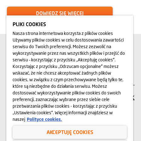
DOWIEDZ SIĘ WIĘCEJ
PLIKI COOKIES
Nasza strona internetowa korzysta z plików cookies
Używamy plików cookies w celu dostosowania zawartości
POZNAJ NASZE
serwisu do Twoich preferencji. Możesz zezwolić na
ZREALIZOWANE INWESTYCJE
wykorzystywanie przez nas wszystkich plików i przejść do
serwisu – korzystając z przycisku „Akceptuję cookies”.
Korzystając z przycisku „Odrzucam opcjonalne” możesz
SPRAWDŹ
wskazać, że nie chcesz akceptować żadnych plików
cookies, w związku z czym przechowywane będą tylko te,
które są niezbędne do działania serwisu. Możesz
dostosować wykorzystywanie plików cookies do swoich
SIEDZIBA FIRMY
preferencji, zaznaczając wybrane przez siebie cele
przetwarzania plików cookies - korzystając z przycisku
„Ustawienia cookies”. Więcej informacji znajdziesz w
Dom Development S.A.
naszej
Polityce cookies.
00-078 Warszawa, Pl. Piłsudskiego 3,
budynek Metropolitan, wejście nr 3
AKCEPTUJĘ COOKIES