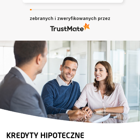
nam różne możliwości i rozwiązania, co
bardzo ułatwiło podjęcie decyzji.
Serdecznie polecam współpracę z Panią
zebranych i zweryfikowanych przez
Moniką każdemu, kto szuka doradcy z
pasją i świetnym podejściem do klienta!
KREDYTY HIPOTECZNE