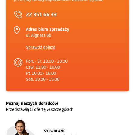
22 351 66 33
Adres biura sprzedaży
ul. Aignera 6b
Sprawdź dojazd
Pon. - Śr. 10.00 - 18.00
Czw. 11.00 - 18.00
Pt. 10.00 - 18.00
Sob. 10.00 - 15.00
Poznaj naszych doradców
Przedstawią Ci ofertę w szczegółach
SYLWIA ANC