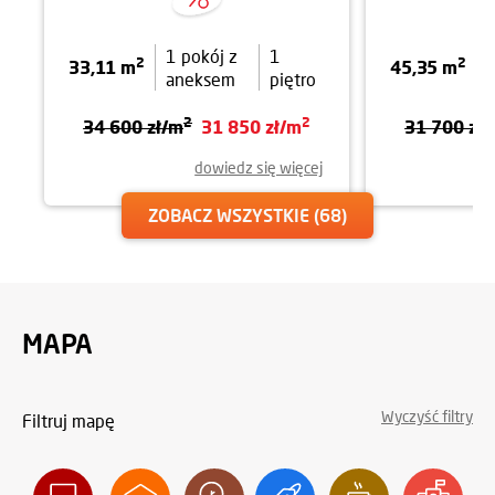
1 pokój z
1
2
2
33,11 m
45,35 m
aneksem
piętro
2
2
34 600 zł/m
31 850 zł/m
31 700 zł
dowiedz się więcej
ZOBACZ WSZYSTKIE
(68)
MAPA
Wyczyść filtry
Filtruj mapę