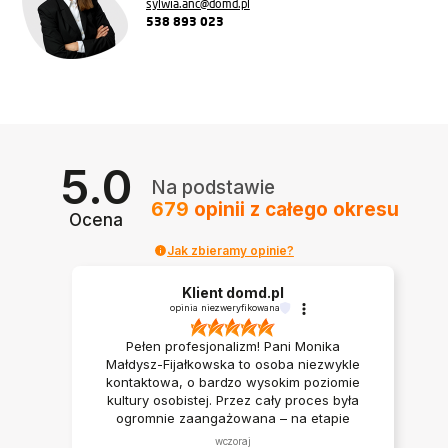
sylwia.anc@domd.pl
538 893 023
5.0
Na podstawie
679
opinii
z całego okresu
Ocena
Jak zbieramy opinie?
Klient domd.pl
opinia niezweryfikowana
Pełen profesjonalizm! Pani Monika
Małdysz-Fijałkowska to osoba niezwykle
kontaktowa, o bardzo wysokim poziomie
kultury osobistej. Przez cały proces była
ogromnie zaangażowana – na etapie
wyboru mieszkania cierpliwie wskazywała
wczoraj