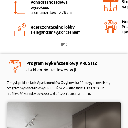
Str
Ponadstandardowa
na 
wysokość
apartamentów – 276 cm
Wo
Prz
Reprezentacyjne lobby
spo
z eleganckim wykończeniem
Program wykończeniowy PRESTIŻ
dla klientów tej inwestycji
Z myślą o klientach Apartamentów Grzybowska 11 przygotowaliśmy
program wykończeniowy PRESTIŻ w 2 wariantach: LUX i NOX. To
możliwość kompleksowego wykończenia apartamentu.