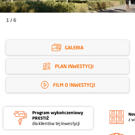
1
/
6
GALERIA
PLAN INWESTYCJI
FILM O INWESTYCJI
Program wykończeniowy
No
PRESTIŻ
z w
dla klientów tej inwestycji