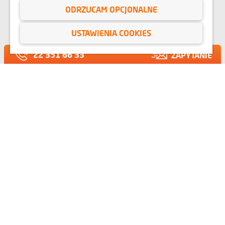
22 351 66 33
ODRZUCAM OPCJONALNE
SERWIS DLA
USTAWIENIA COOKIES
KLIENTÓW
22 351 66 33
ZAPYTANIE
KONTAKT
RELACJE INWESTORSKIE
BIURO PRASOWE
O NAS
OPINIE
BLOG
Przedstawione na stronie internetowej www.domd.pl wizualizacje, animacje oraz
modele budynku mają charakter poglądowy. Wygląd budynku oraz
zagospodarowanie terenu mogą nieznacznie ulec zmianie na etapie realizacji.