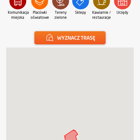
Komunikacja
Placówki
Tereny
Sklepy
Kawiarnie /
Urzędy
Oś
miejska
oświatowe
zielone
restauracje
sp
WYZNACZ TRASĘ