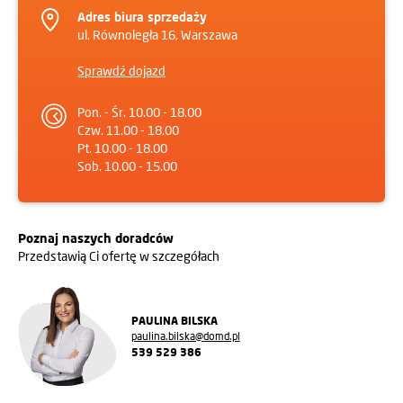
Adres biura sprzedaży
ul. Równoległa 16, Warszawa
Sprawdź dojazd
Pon. - Śr. 10.00 - 18.00
Czw. 11.00 - 18.00
Pt. 10.00 - 18.00
Sob. 10.00 - 15.00
Poznaj naszych doradców
Przedstawią Ci ofertę w szczegółach
PAULINA BILSKA
paulina.bilska@domd.pl
539 529 386