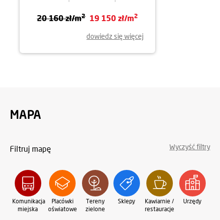
2
2
20 160 zł/m
19 150 zł/m
dowiedz się więcej
MAPA
Wyczyść filtry
Filtruj mapę
Komunikacja
Placówki
Tereny
Sklepy
Kawiarnie /
Urzędy
Oś
miejska
oświatowe
zielone
restauracje
sp