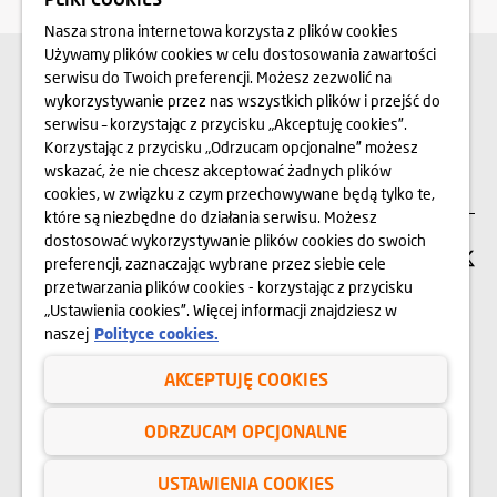
Nasza strona internetowa korzysta z plików cookies
Używamy plików cookies w celu dostosowania zawartości
POZNAJ NASZE
serwisu do Twoich preferencji. Możesz zezwolić na
ZREALIZOWANE INWESTYCJE
wykorzystywanie przez nas wszystkich plików i przejść do
serwisu – korzystając z przycisku „Akceptuję cookies”.
Korzystając z przycisku „Odrzucam opcjonalne” możesz
SPRAWDŹ
wskazać, że nie chcesz akceptować żadnych plików
cookies, w związku z czym przechowywane będą tylko te,
które są niezbędne do działania serwisu. Możesz
dostosować wykorzystywanie plików cookies do swoich
SIEDZIBA FIRMY
preferencji, zaznaczając wybrane przez siebie cele
przetwarzania plików cookies - korzystając z przycisku
„Ustawienia cookies”. Więcej informacji znajdziesz w
Dom Development S.A.
naszej
Polityce cookies.
00-078 Warszawa, Pl. Piłsudskiego 3,
budynek Metropolitan, wejście nr 3
AKCEPTUJĘ COOKIES
22 351 66 33
ODRZUCAM OPCJONALNE
SERWIS DLA
USTAWIENIA COOKIES
KLIENTÓW