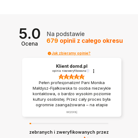
5.0
Na podstawie
679
opinii
z całego okresu
Ocena
Jak zbieramy opinie?
Klient domd.pl
opinia niezweryfikowana
Pełen profesjonalizm! Pani Monika
Małdysz-Fijałkowska to osoba niezwykle
kontaktowa, o bardzo wysokim poziomie
kultury osobistej. Przez cały proces była
ogromnie zaangażowana – na etapie
wyboru mieszkania cierpliwie wskazywała
wczoraj
nam różne możliwości i rozwiązania, co
bardzo ułatwiło podjęcie decyzji.
Serdecznie polecam współpracę z Panią
zebranych i zweryfikowanych przez
Moniką każdemu, kto szuka doradcy z