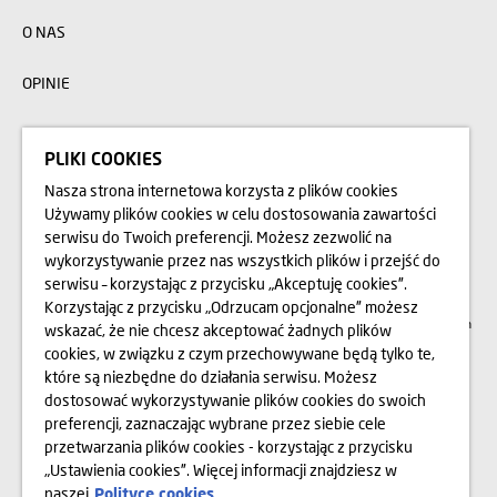
O NAS
OPINIE
BLOG
PLIKI COOKIES
Nasza strona internetowa korzysta z plików cookies
Przedstawione na stronie internetowej www.domd.pl wizualizacje, animacje oraz
Używamy plików cookies w celu dostosowania zawartości
modele budynku mają charakter poglądowy. Wygląd budynku oraz
serwisu do Twoich preferencji. Możesz zezwolić na
zagospodarowanie terenu mogą nieznacznie ulec zmianie na etapie realizacji.
Zmianie nie ulegną istotne cechy świadczenia oraz funkcjonalność budynku.
wykorzystywanie przez nas wszystkich plików i przejść do
Wszelkie prawa zastrzeżone. Prawa do używania, kopiowania i rozpowszechniania
wszelkich danych i materiałów dostępnych na niniejszej stronie internetowej
serwisu – korzystając z przycisku „Akceptuję cookies”.
podlegają w szczególności przepisom ustawy z dnia 4 lutego 1994 r. o Prawie
Korzystając z przycisku „Odrzucam opcjonalne” możesz
autorskim i prawach pokrewnych (Dz. U. 2006 Nr 90 poz. 631 z późn. zm.).
Wykorzystywanie danych lub materiałów z niniejszej strony w jakichkolwiek celach
wskazać, że nie chcesz akceptować żadnych plików
wymaga każdorazowo pisemnej zgody Dom Development S.A. W przypadku
cookies, w związku z czym przechowywane będą tylko te,
zapotrzebowania na w/w materiały prosimy o kontakt na adres:
marketing@domd.pl
które są niezbędne do działania serwisu. Możesz
dostosować wykorzystywanie plików cookies do swoich
Sąd Rejonowy dla m.st. Warszawy w Warszawie | XII Wydział Gospodarczy
Krajowego Rejestru Sądowego | Kapitał zakładowy: 25.798.422 zł | Kapitał
preferencji, zaznaczając wybrane przez siebie cele
wpłacony: 25.798.422 zł | KRS 0000031483 i NIP 525-14-92-233
przetwarzania plików cookies - korzystając z przycisku
„Ustawienia cookies”. Więcej informacji znajdziesz w
naszej
Polityce cookies.