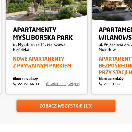
APARTAMENTY
APARTAME
MYŚLIBORSKA PARK
WILANOWS
ul. Myśliborska 11, Warszawa,
ul. Pejzażowa 26,
Białołęka
Mokotów
NOWE APARTAMENTY
APARTAMENT
Z PRYWATNYM PARKIEM
BEZPOŚREDN
PRZY STACJI 
Biuro sprzedaży
Biuro sprzedaży
dowiedz się więcej
22 351 66 33
22 351 66 33
ZOBACZ WSZYSTKIE (13)