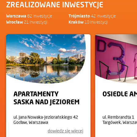
ZREALIZOWANE INWESTYCJE
Warszawa
82 Inwestycje
Trójmiasto
42 Inwestycje
Wrocław
21 Inwestycji
Kraków
10 Inwestycji
APARTAMENTY
OSIEDLE 
SASKA NAD JEZIOREM
ul. Jana Nowaka-Jeziorańskiego 42
ul. Rembrandta 1
Gocław, Warszawa
Targówek, Warsz
dowiedz się więcej