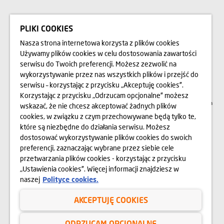
BLOG
PLIKI COOKIES
Nasza strona internetowa korzysta z plików cookies
Przedstawione na stronie internetowej www.domd.pl wizualizacje, animacje oraz
Używamy plików cookies w celu dostosowania zawartości
modele budynku mają charakter poglądowy. Wygląd budynku oraz
serwisu do Twoich preferencji. Możesz zezwolić na
zagospodarowanie terenu mogą nieznacznie ulec zmianie na etapie realizacji.
Zmianie nie ulegną istotne cechy świadczenia oraz funkcjonalność budynku.
wykorzystywanie przez nas wszystkich plików i przejść do
Wszelkie prawa zastrzeżone. Prawa do używania, kopiowania i rozpowszechniania
wszelkich danych i materiałów dostępnych na niniejszej stronie internetowej
serwisu – korzystając z przycisku „Akceptuję cookies”.
podlegają w szczególności przepisom ustawy z dnia 4 lutego 1994 r. o Prawie
Korzystając z przycisku „Odrzucam opcjonalne” możesz
autorskim i prawach pokrewnych (Dz. U. 2006 Nr 90 poz. 631 z późn. zm.).
Wykorzystywanie danych lub materiałów z niniejszej strony w jakichkolwiek celach
wskazać, że nie chcesz akceptować żadnych plików
wymaga każdorazowo pisemnej zgody Dom Development S.A. W przypadku
cookies, w związku z czym przechowywane będą tylko te,
zapotrzebowania na w/w materiały prosimy o kontakt na adres:
marketing@domd.pl
które są niezbędne do działania serwisu. Możesz
dostosować wykorzystywanie plików cookies do swoich
Sąd Rejonowy dla m.st. Warszawy w Warszawie | XII Wydział Gospodarczy
Krajowego Rejestru Sądowego | Kapitał zakładowy: 25.798.422 zł | Kapitał
preferencji, zaznaczając wybrane przez siebie cele
wpłacony: 25.798.422 zł | KRS 0000031483 i NIP 525-14-92-233
przetwarzania plików cookies - korzystając z przycisku
„Ustawienia cookies”. Więcej informacji znajdziesz w
naszej
Polityce cookies.
Polityka prywatności
AKCEPTUJĘ COOKIES
Regulamin serwisu internetowego
Cookies
ODRZUCAM OPCJONALNE