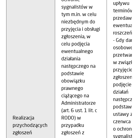
upływu
sygnalistów w
terminów
tym m.in. w celu
przedawnie
niezbędnym do
ewentualn
przyjęcia i obsługi
roszczeń
zgłoszenia, w
- Gdy dane
celu podjęcia
osobowe
ewentualnego
przetwarza
działania
w związku 
następczego na
przyjęciem
podstawie
zgłoszenia 
obowiązku
podjęciem
prawnego
działań
ciążącego na
następczyc
Administratorze
podstawie
(art. 6 ust. 1 lit. c
ustawy z d
Realizacja
RODO) w
czerwca 20
przychodzących
przypadku
o ochronie
zgłoszeń
zgłoszeń z
sygnalistów