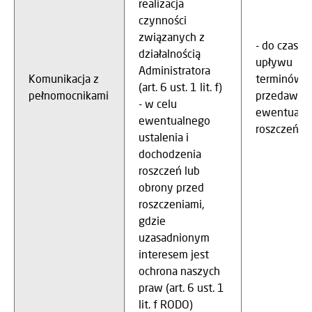
realizacja
czynności
związanych z
- do czasu
działalnością
upływu
Administratora
Komunikacja z
terminów
(art. 6 ust. 1 lit. f)
pełnomocnikami
przedawnie
- w celu
ewentualn
ewentualnego
roszczeń
ustalenia i
dochodzenia
roszczeń lub
obrony przed
roszczeniami,
gdzie
uzasadnionym
interesem jest
ochrona naszych
praw (art. 6 ust. 1
lit. f RODO)