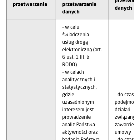
przetwarz
przetwarzania
przetwarzania
danych
danych
- w celu
świadczenia
usług drogą
elektroniczną (art.
6 ust. 1 lit. b
RODO)
- w celach
analitycznych i
statystycznych,
gdzie
- do czasu
uzasadnionym
podejmowa
interesem jest
działań
prowadzenie
związanych
analiz Państwa
zawarciem
aktywności oraz
umowy
badania Państwa
- do czasu