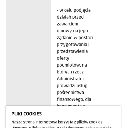
- w celu podjęcia
działań przed
zawarciem
umowy na jego
żądanie w postaci
przygotowania i
przedstawienia
oferty
podmiotów, na
których rzecz
Administrator
prowadzi usługi
pośrednictwa
finansowego, dla
konsumenta w
szczególności
PLIKI COOKIES
przedstawienia
Nasza strona internetowa korzysta z plików cookies
oferty kredytu i
Używamy plików cookies w celu dostosowania zawartości