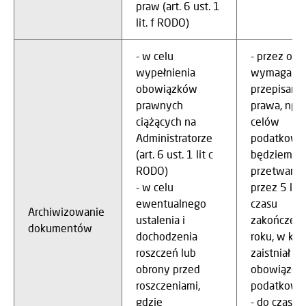
praw (art. 6 ust. 1
lit. f RODO)
- w celu
- przez okr
wypełnienia
wymagany
obowiązków
przepisami
prawnych
prawa, np. 
ciążących na
celów
Administratorze
podatkowy
(art. 6 ust. 1 lit c
będziemy
RODO)
przetwarza
- w celu
przez 5 lat
ewentualnego
czasu
Archiwizowanie
ustalenia i
zakończeni
dokumentów
dochodzenia
roku, w kt
roszczeń lub
zaistniał
obrony przed
obowiązek
roszczeniami,
podatkow
gdzie
- do czasu