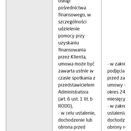
usługi
pośrednictwa
finansowego, w
szczególności
udzielenie
pomocy przy
uzyskaniu
finansowania
przez Klienta,
umowa może być
- w zakresi
zawarta ustnie w
podjęcia dz
czasie spotkania z
przed zawa
przedstawicielem
umowy – pr
Administratora
okres 24
(art. 6 ust. 1 lit. b
miesięcy,
RODO),
- w zakresi
- w celu ustalenie,
ustalenia,
dochodzenie lub
dochodzeni
obrona przed
obrony ros