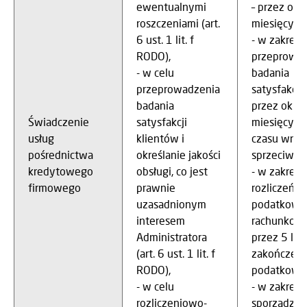
ewentualnymi
– przez okr
roszczeniami (art.
miesięcy,
6 ust. 1 lit. f
- w zakresi
RODO),
przeprowa
- w celu
badania
przeprowadzenia
satysfakcji 
badania
przez okre
Świadczenie
satysfakcji
miesięcy lu
usług
klientów i
czasu wnie
pośrednictwa
określanie jakości
sprzeciwu,
kredytowego
obsługi, co jest
- w zakresi
firmowego
prawnie
rozliczeń
uzasadnionym
podatkowo
interesem
rachunkowy
Administratora
przez 5 lat
(art. 6 ust. 1 lit. f
zakończeni
RODO),
podatkowe
- w celu
- w zakresi
rozliczeniowo-
sporządzan