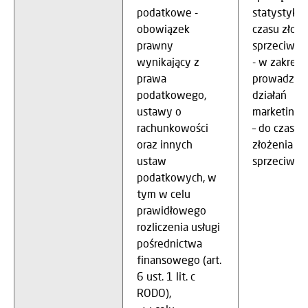
podatkowe -
statystyk –
obowiązek
czasu złoże
prawny
sprzeciwu,
wynikający z
- w zakresi
prawa
prowadzen
podatkowego,
działań
ustawy o
marketing
rachunkowości
– do czasu
oraz innych
złożenia
ustaw
sprzeciwu.
podatkowych, w
tym w celu
prawidłowego
rozliczenia usługi
pośrednictwa
finansowego (art.
6 ust. 1 lit. c
RODO),