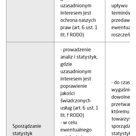
uzasadnionym
upływu
interesem jest
terminów
ochrona naszych
przedawnie
praw (art. 6 ust. 1
ewentualn
lit. f RODO)
roszczeń
- prowadzenie
analiz i statystyk,
gdzie
uzasadnionym
interesem jest
- do czasu
poprawienie
wygaśnięci
jakości
dowolnego 
świadczonych
przetwarzan
usług (art. 6 ust. 1
któremu
lit. f RODO)
towarzysz
- w celu
Sporządzanie
sporządzan
ewentualnego
statystyk
statystyki