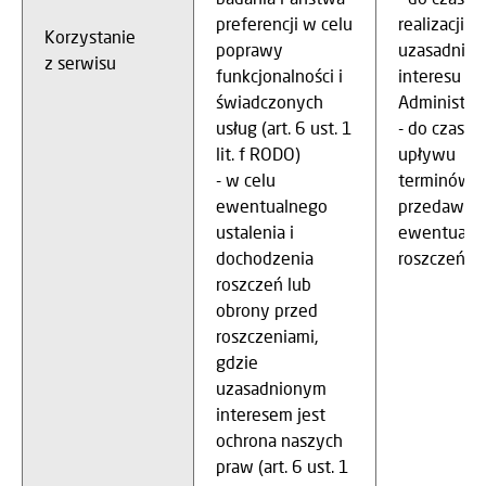
preferencji w celu
realizacji 
Korzystanie
poprawy
uzasadnio
z serwisu
funkcjonalności i
interesu
świadczonych
Administrat
usług (art. 6 ust. 1
- do czasu
lit. f RODO)
upływu
- w celu
terminów
ewentualnego
przedawnie
ustalenia i
ewentualn
dochodzenia
roszczeń
roszczeń lub
obrony przed
roszczeniami,
gdzie
uzasadnionym
interesem jest
ochrona naszych
praw (art. 6 ust. 1