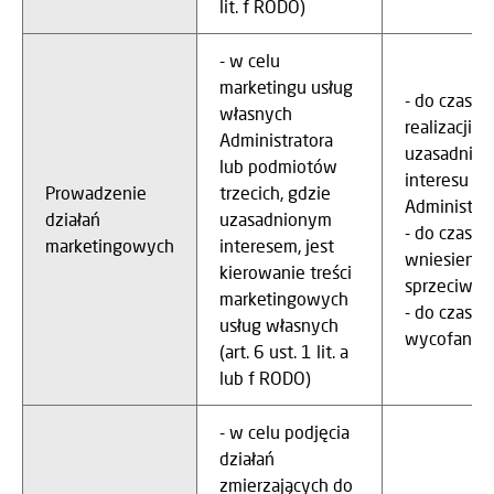
lit. f RODO)
- w celu
marketingu usług
- do czasu
własnych
realizacji 
Administratora
uzasadnio
lub podmiotów
interesu
Prowadzenie
trzecich, gdzie
Administrat
działań
uzasadnionym
- do czasu
marketingowych
interesem, jest
wniesienia
kierowanie treści
sprzeciwu
marketingowych
- do czasu
usług własnych
wycofania 
(art. 6 ust. 1 lit. a
lub f RODO)
- w celu podjęcia
działań
zmierzających do