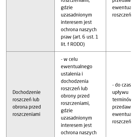
gdzie
ewentualn
uzasadnionym
roszczeń
interesem jest
ochrona naszych
praw (art. 6 ust. 1
lit. f RODO)
- w celu
ewentualnego
ustalenia i
dochodzenia
- do czasu
roszczeń lub
Dochodzenie
upływu
obrony przed
roszczeń lub
terminów
roszczeniami,
obrona przed
przedawnie
gdzie
roszczeniami
ewentualn
uzasadnionym
roszczeń
interesem jest
ochrona naszych