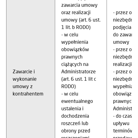
zawarcia umowy
oraz realizacji
- przez okr
umowy (art. 6 ust.
niezbędny 
1 lit. b RODO)
podjęcia dz
- w celu
do zawarci
wypełnienia
umowy
obowiązków
- przez okr
prawnych
niezbędny 
ciążących na
realizacji
Zawarcie i
Administratorze
- przez okr
wykonanie
(art. 6 ust. 1 lit c
niezbędny 
umowy z
RODO)
wypełniani
kontrahentem
- w celu
obowiązkó
ewentualnego
prawnych p
ustalenia i
Administrat
dochodzenia
- do czasu
roszczeń lub
upływu
obrony przed
terminów
roszczeniami,
przedawnie