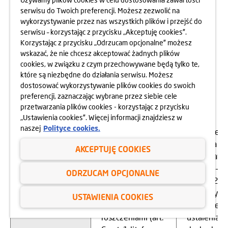
pomoc w
serwisu do Twoich preferencji. Możesz zezwolić na
wykorzystywanie przez nas wszystkich plików i przejść do
uzyskaniu
serwisu – korzystając z przycisku „Akceptuję cookies”.
takiego kredytu,
Korzystając z przycisku „Odrzucam opcjonalne” możesz
umowa może być
wskazać, że nie chcesz akceptować żadnych plików
zawarta ustnie w
cookies, w związku z czym przechowywane będą tylko te,
czasie spotkania z
które są niezbędne do działania serwisu. Możesz
przedstawicielem
dostosować wykorzystywanie plików cookies do swoich
Administratora
preferencji, zaznaczając wybrane przez siebie cele
przetwarzania plików cookies - korzystając z przycisku
celem
„Ustawienia cookies”. Więcej informacji znajdziesz w
przygotowania i
naszej
Polityce cookies.
przedstawienia
- w zakresi
oferty (art. 6 ust.
podjęcia dz
AKCEPTUJĘ COOKIES
1 lit. b RODO),
przed zawa
- w celu ustalenie,
umowy – pr
ODRZUCAM OPCJONALNE
dochodzenie lub
okres 72
obrona przed
miesięcy,
USTAWIENIA COOKIES
ewentualnymi
- w zakresi
roszczeniami (art.
ustalenia,