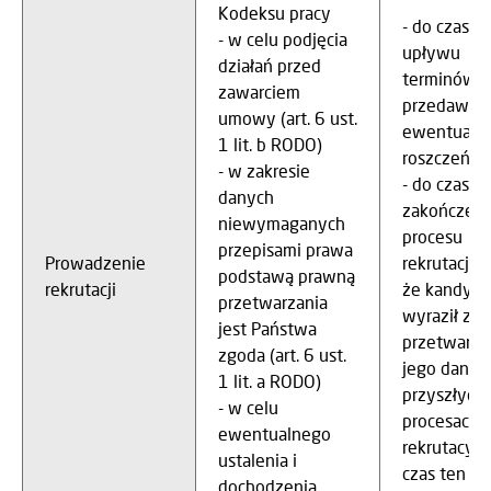
Kodeksu pracy
- do czasu
- w celu podjęcia
upływu
działań przed
terminów
zawarciem
przedawnie
umowy (art. 6 ust.
ewentualn
1 lit. b RODO)
roszczeń
- w zakresie
- do czasu
danych
zakończeni
niewymaganych
procesu
przepisami prawa
Prowadzenie
rekrutacji, 
podstawą prawną
rekrutacji
że kandyda
przetwarzania
wyraził zg
jest Państwa
przetwarza
zgoda (art. 6 ust.
jego danyc
1 lit. a RODO)
przyszłych
- w celu
procesach
ewentualnego
rekrutacyjn
ustalenia i
czas ten
dochodzenia