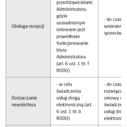
przedstawicielami
Administratora,
gdzie
- do czasu
uzasadnionym
Obsługa recepcji
wniesienia
interesem jest
sprzeciwu
prawidłowe
funkcjonowanie
biura
Administratora
(art. 6 ust. 1 lit. f
RODO)
- w celu
- do czasu
świadczenia
rozwiązani
Dostarczanie
usług drogą
umowy o
newslettera
elektroniczną (art.
świadczeni
6 ust. 1 lit. b
usług drog
RODO)
elektronicz