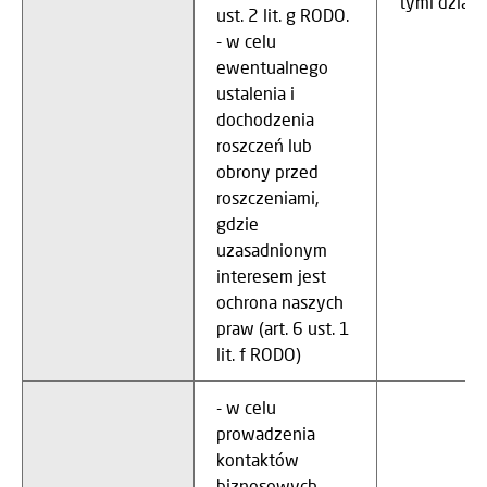
tymi działa
ust. 2 lit. g RODO.
- w celu
ewentualnego
ustalenia i
dochodzenia
roszczeń lub
obrony przed
roszczeniami,
gdzie
uzasadnionym
interesem jest
ochrona naszych
praw (art. 6 ust. 1
lit. f RODO)
- w celu
prowadzenia
kontaktów
biznesowych,