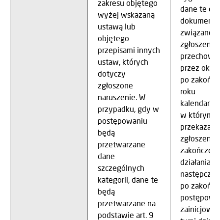
zakresu objętego
dane te ora
wyżej wskazaną
dokumenty
ustawą lub
związane z
objętego
zgłoszenie
przepisami innych
przechowy
ustaw, których
przez okres
dotyczy
po zakończ
zgłoszone
roku
naruszenie. W
kalendarzo
przypadku, gdy w
w którym
postępowaniu
przekazano
będą
zgłoszenie 
przetwarzane
zakończon
dane
działania
szczególnych
następcze, 
kategorii, dane te
po zakończ
będą
postępowa
przetwarzane na
zainicjowa
podstawie art. 9