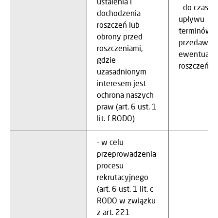
ustalenia i
- do czasu
dochodzenia
upływu
roszczeń lub
terminów
obrony przed
przedawnie
roszczeniami,
ewentualn
gdzie
roszczeń
uzasadnionym
interesem jest
ochrona naszych
praw (art. 6 ust. 1
lit. f RODO)
- w celu
przeprowadzenia
procesu
rekrutacyjnego
(art. 6 ust. 1 lit. c
RODO w związku
z art. 221