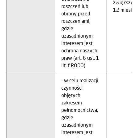
zwiększy s
roszczeń lub
12 miesięc
obrony przed
roszczeniami,
gdzie
uzasadnionym
interesem jest
ochrona naszych
praw (art. 6 ust. 1
lit. f RODO)
- w celu realizacji
czynności
objętych
zakresem
pełnomocnictwa,
gdzie
uzasadnionym
interesem jest