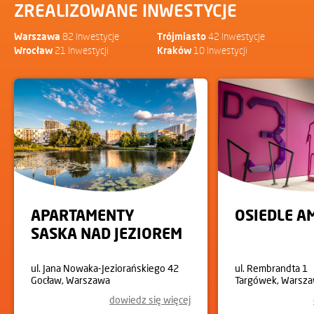
ZREALIZOWANE INWESTYCJE
Warszawa
82 Inwestycje
Trójmiasto
42 Inwestycje
Wrocław
21 Inwestycji
Kraków
10 Inwestycji
APARTAMENTY
OSIEDLE 
SASKA NAD JEZIOREM
ul. Jana Nowaka-Jeziorańskiego 42
ul. Rembrandta 1
Gocław, Warszawa
Targówek, Warsz
dowiedz się więcej