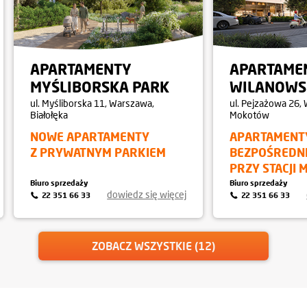
APARTAMENTY
APARTAME
MYŚLIBORSKA PARK
WILANOWS
ul. Myśliborska 11, Warszawa,
ul. Pejzażowa 26,
Białołęka
Mokotów
NOWE APARTAMENTY
APARTAMENT
Z PRYWATNYM PARKIEM
BEZPOŚREDN
PRZY STACJI 
Biuro sprzedaży
Biuro sprzedaży
dowiedz się więcej
22 351 66 33
22 351 66 33
ZOBACZ WSZYSTKIE (12)