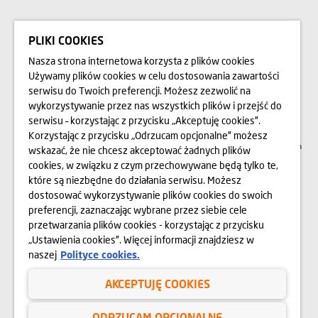
BLOG
PLIKI COOKIES
Nasza strona internetowa korzysta z plików cookies
Przedstawione na stronie internetowej www.domd.pl wizualizacje, animacje oraz
Używamy plików cookies w celu dostosowania zawartości
modele budynku mają charakter poglądowy. Wygląd budynku oraz
serwisu do Twoich preferencji. Możesz zezwolić na
zagospodarowanie terenu mogą nieznacznie ulec zmianie na etapie realizacji.
Zmianie nie ulegną istotne cechy świadczenia oraz funkcjonalność budynku.
wykorzystywanie przez nas wszystkich plików i przejść do
Wszelkie prawa zastrzeżone. Prawa do używania, kopiowania i rozpowszechniania
wszelkich danych i materiałów dostępnych na niniejszej stronie internetowej
serwisu – korzystając z przycisku „Akceptuję cookies”.
podlegają w szczególności przepisom ustawy z dnia 4 lutego 1994 r. o Prawie
Korzystając z przycisku „Odrzucam opcjonalne” możesz
autorskim i prawach pokrewnych (Dz. U. 2006 Nr 90 poz. 631 z późn. zm.).
Wykorzystywanie danych lub materiałów z niniejszej strony w jakichkolwiek celach
wskazać, że nie chcesz akceptować żadnych plików
wymaga każdorazowo pisemnej zgody Dom Development S.A. W przypadku
cookies, w związku z czym przechowywane będą tylko te,
zapotrzebowania na w/w materiały prosimy o kontakt na adres:
marketing@domd.pl
które są niezbędne do działania serwisu. Możesz
dostosować wykorzystywanie plików cookies do swoich
Sąd Rejonowy dla m.st. Warszawy w Warszawie | XII Wydział Gospodarczy
Krajowego Rejestru Sądowego | Kapitał zakładowy: 25.798.422 zł | Kapitał
preferencji, zaznaczając wybrane przez siebie cele
wpłacony: 25.798.422 zł | KRS 0000031483 i NIP 525-14-92-233
przetwarzania plików cookies - korzystając z przycisku
„Ustawienia cookies”. Więcej informacji znajdziesz w
naszej
Polityce cookies.
Polityka prywatności
AKCEPTUJĘ COOKIES
Regulamin serwisu internetowego
Cookies
ODRZUCAM OPCJONALNE