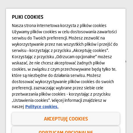
BLOG
PLIKI COOKIES
Nasza strona internetowa korzysta z plików cookies
Przedstawione na stronie internetowej www.domd.pl wizualizacje, animacje oraz
Używamy plików cookies w celu dostosowania zawartości
modele budynku mają charakter poglądowy. Wygląd budynku oraz
serwisu do Twoich preferencji. Możesz zezwolić na
zagospodarowanie terenu mogą nieznacznie ulec zmianie na etapie realizacji.
Zmianie nie ulegną istotne cechy świadczenia oraz funkcjonalność budynku.
wykorzystywanie przez nas wszystkich plików i przejść do
Wszelkie prawa zastrzeżone. Prawa do używania, kopiowania i rozpowszechniania
wszelkich danych i materiałów dostępnych na niniejszej stronie internetowej
serwisu – korzystając z przycisku „Akceptuję cookies”.
podlegają w szczególności przepisom ustawy z dnia 4 lutego 1994 r. o Prawie
Korzystając z przycisku „Odrzucam opcjonalne” możesz
autorskim i prawach pokrewnych (Dz. U. 2006 Nr 90 poz. 631 z późn. zm.).
Wykorzystywanie danych lub materiałów z niniejszej strony w jakichkolwiek celach
wskazać, że nie chcesz akceptować żadnych plików
wymaga każdorazowo pisemnej zgody Dom Development S.A. W przypadku
cookies, w związku z czym przechowywane będą tylko te,
zapotrzebowania na w/w materiały prosimy o kontakt na adres:
marketing@domd.pl
które są niezbędne do działania serwisu. Możesz
dostosować wykorzystywanie plików cookies do swoich
Sąd Rejonowy dla m.st. Warszawy w Warszawie | XII Wydział Gospodarczy
Krajowego Rejestru Sądowego | Kapitał zakładowy: 25.798.422 zł | Kapitał
preferencji, zaznaczając wybrane przez siebie cele
wpłacony: 25.798.422 zł | KRS 0000031483 i NIP 525-14-92-233
przetwarzania plików cookies - korzystając z przycisku
„Ustawienia cookies”. Więcej informacji znajdziesz w
naszej
Polityce cookies.
Polityka prywatności
AKCEPTUJĘ COOKIES
Regulamin serwisu internetowego
Cookies
ODRZUCAM OPCJONALNE