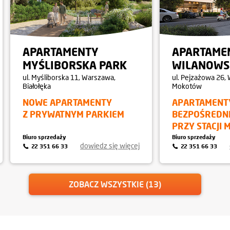
APARTAMENTY
APARTAME
MYŚLIBORSKA PARK
WILANOWS
ul. Myśliborska 11, Warszawa,
ul. Pejzażowa 26,
Białołęka
Mokotów
NOWE APARTAMENTY
APARTAMENT
Z PRYWATNYM PARKIEM
BEZPOŚREDN
PRZY STACJI 
Biuro sprzedaży
Biuro sprzedaży
dowiedz się więcej
22 351 66 33
22 351 66 33
ZOBACZ WSZYSTKIE (13)