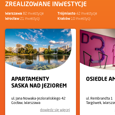
ZREALIZOWANE INWESTYCJE
Warszawa
82 Inwestycje
Trójmiasto
42 Inwestycje
Wrocław
21 Inwestycji
Kraków
10 Inwestycji
APARTAMENTY
OSIEDLE 
SASKA NAD JEZIOREM
ul. Jana Nowaka-Jeziorańskiego 42
ul. Rembrandta 1
Gocław, Warszawa
Targówek, Warsz
dowiedz się więcej